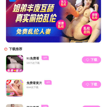
河北省-
雪原天
路队▼