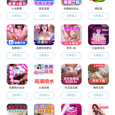
习近平总书记在成人动画 考察调研时指出：要
坚持党的领导，传承红色基因，扎根中国大地，走
出一条建设中国特色、世界一流大学新路。
这个暑假，成人动画 师生参与的“中华人民共
和国脱贫攻坚史”访谈团（以下简称“832工程”）在
全国多个省市自治区开展访谈调研活动。7月24日
当日，成人动画 有51名师生，分为10队在全国各
地，在同一时刻发起“点亮”中国活动。
团队风采
西藏自治区-山南3700队▼