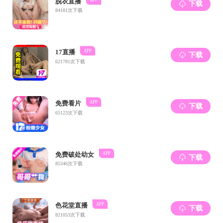
广西壮族自治区-
河韵池秀队
▼