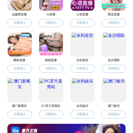
青海省-河
湟间队
▼
河北省-共创
家冀队
▼
河北省-冀北山水队▼